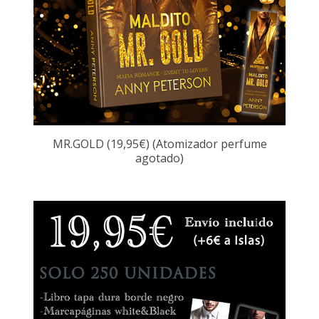
MR.GOLD (19,95€) (Atomizador perfume
agotado)